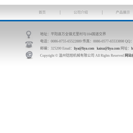
首页
公司介绍
产品展示
地址：平阳县万全镇尤里村与104国道交界
电话：0086-0755-65522889 传真：0086-0577-65533898 QQ：
邮编：325200 Email：
liya@liya.com
kaixu@liya.com
网址：
h
Copyright © 温州铠旭机械有限公司 All Rights Reserved
网站备