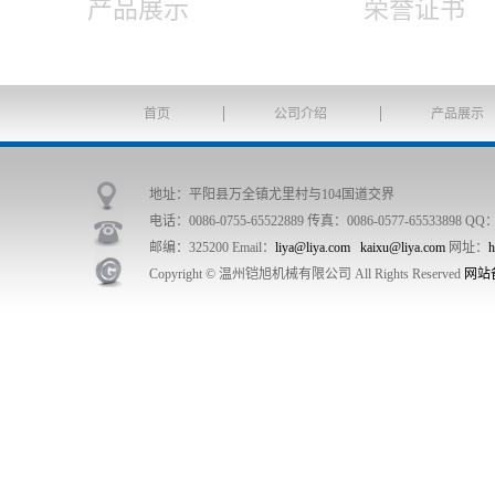
产品展示
荣誉证书
首页
公司介绍
产品展示
地址：平阳县万全镇尤里村与104国道交界
电话：0086-0755-65522889 传真：0086-0577-65533898 QQ：
邮编：325200 Email：
liya@liya.com
kaixu@liya.com
网址：
h
Copyright © 温州铠旭机械有限公司 All Rights Reserved
网站备