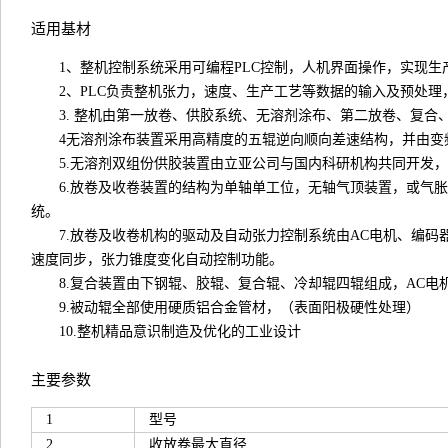
适用基材
1、整机控制系统采用可编程PLC控制，人机界面操作，实现
2、PLC负责整机张力，速度、生产工艺等数据的输入及预处
3. 整机由第一放卷、供胶系统、无溶剂涂布、第二放卷、复
4无溶剂涂布装置采用高精度的五辊逆向顺向差速结构，并由变
5.无溶剂双组份供胶装置由立亚公司与国内科研机构共同开发
6.放卷及收卷装置的结构为单轴单工位，无轴气顶装置，或气
统。
7.放卷及收卷机构的驱动及自动张力控制系统由AC电机、编
速度同步，张力锥度变化自动控制功能。
8.复合装置由下钢辊、胶辊、复合辊、冷却辊四辊组成，AC电
9.被动辊全部使用硬质铝合金管材，（表面阳极硬性处理）
10.整机精品意识制造及优化的工业设计
主要参数
1
型号
2
收放卷最大直径